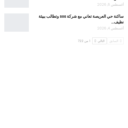
أغسطس 6, 2026
ساكنة حي العريصة تعاني مع شركة sos وتطالب ببيئة
نظيف…
أغسطس 4, 2026
السابق
التالي
1 من 722