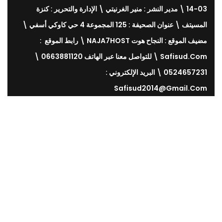
03-14 \ مدير النشر : منير الغرنيتي \ الإدارة والتحرير : كنزة
المسيتف \ عنوان الصحيفة : 125 المجموعة 4 حي كاوكي أسفي \
مضيف الموقع : النجاح هوت NAJA7HOST \ رابط الموقع :
Safisud.com \ للتواصل معنا عبر الهاتف 0663881120 \
0524657231 \ البريد الإلكتروني :
Safisud2014@gmail.com