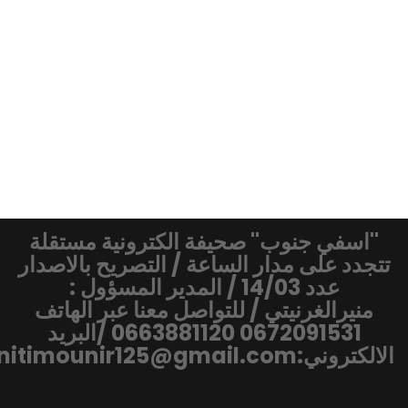
"اسفي جنوب" صحيفة الكترونية مستقلة
تتجدد على مدار الساعة / التصريح بالاصدار
عدد 14/03 / المدير المسؤول :
منيرالغرنيتي / للتواصل معنا عبر الهاتف
0672091531 0663881120 /البريد
الالكتروني:gharnitimounir125@gmail.com