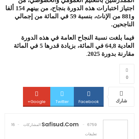
الممدرسين بالتعليم العمومي والخصوصي، من
اجتياز اختبارات هذه الدورة بنجاح، من بينهم 154 ألفا
و881 من الإناث، بنسبة 59 في المائة من إجمالي
الناجحين.
فيما بلغت نسبة النجاح العامة في هذه الدورة
العادية 64,8 في المائة، بزيادة قدرها 5 في المائة
مقارنة بدورة 2025
.
0
شارك
Google+
Twitter
Facebook
Safisud.com
Pinterest
WhatsApp
ReddIt
6759 المشاركات
16
تعليقات