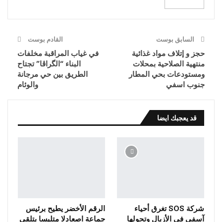
البريد الإلكتروني
السابق بوست
القادم بوست
حجز و إتلاف مواد غذائية
في غياب المراقبة مخلفات
منتهية الصلاحية بمحلات
البناء “الگراڤا” تجتاح
ومستودعات بحي المطار
الطريق بين حي مرجانة
جنوب اسفي
والوئام
قد يعجبك ايضا
شركة SOS تغرق أحياء
الرقم الأخضر يطيح برئيس
آسفي في الأزبال وتحولها
جماعة اصعادلا متلبسا بتلقي