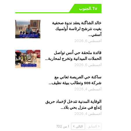
Tv.الجنوب
خالد الشاگنة يعقد ندوة صحفية
بغيت نترشح لرئاسة أولمبيك
آسفي…
أغسطس 6, 2026
قائدة ملحقة حي أنس تواصل
الحملات الميدانية وتخرج لمحاربة…
أغسطس 6, 2026
ساكنة حي العريصة تعاني مع
شركة sos وتطالب ببيئة نظيف…
أغسطس 4, 2026
الوقاية المدنية تتدخل لإخماد حريق
إندلع في منزل بحي بلاد…
أغسطس 4, 2026
السابق
التالي
1 من 722