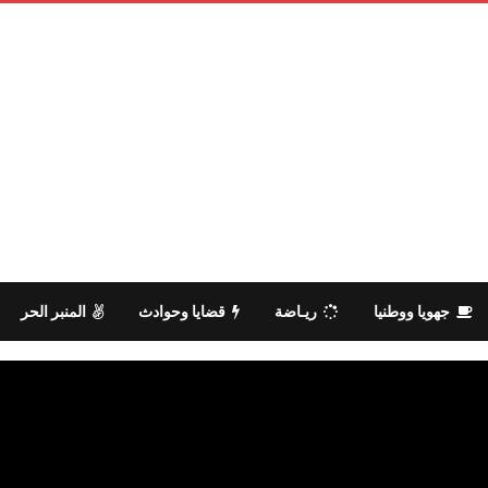
جهويا ووطنيا
ريـاضة
قضايا وحوادث
المنبر الحر