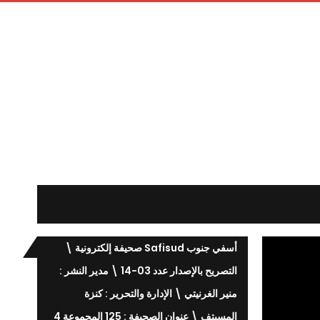
أسفي جنوب Safisud صحيفة إلكترونية \
التصريح بالإصدار عدد 03-14 \ مدير النشر :
منير الغرنيتي \ الإدارة والتحرير : كنزة
المسيتف \ عنوان الصحيفة : 125 المجموعة 4