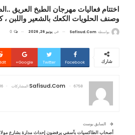
اختتام فعاليات مهرجان الطبخ العريق ..ال
وصنف الحلويات الكعك بالشعير واللبن ، كع
في
يونيو 26, 2026
0
بواسطة
Safisud.com
شارك
dIt
Google+
Twitter
Facebook
Safisud.com
6758 المشاركات
16 تعليقات
السابق بوست
أصحاب الطاكسيات بآسفي يرفضون إحداث مدارة بشارع مولا