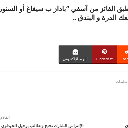
طبق الفائز من آسفي “باداز ب سيغاغ أو السنور
ك الدرة و البندق ..
Red
Pinterest
البريد الإلكتروني
القادم
ي
الإلتراس الشارك تحتج وتطالب برحيل الحيداوي 