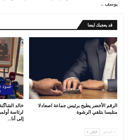
يوسف ..
قد يعجبك ايضا
الرقم الأخضر يطيح برئيس جماعة اصعادلا
خالد الشاگن
متلبسا بتلقي الرشوة
لرئاسة أولم
إلى أنا…
السابق
التالي