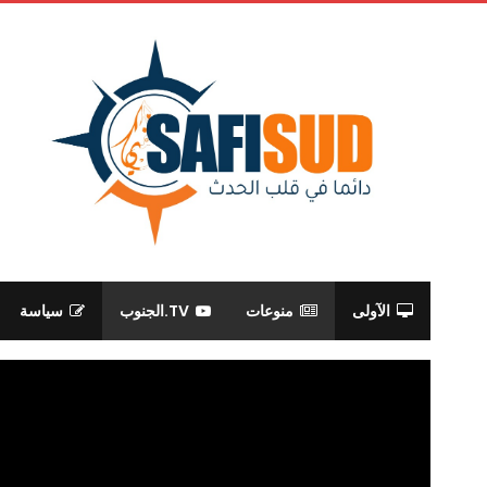
الآولى
منوعات
TV.الجنوب
سياسة