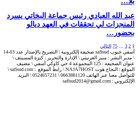
بلا…
عبد الله العيادي رئيس جماعة البخاتي يسرد
المنجزات لي تحققات في العهد ديالو
بحضور…
1
2
3
…
75
التالي
أسفي جنوب safisud صحيفة إلكترونية \ التصريح بالإصدار عدد 03-14
\ مدير النشر : منير الغرنيتي \ الإدارة والتحرير : كنزة المسيتف \
عنوان الصحيفة : 125 المجموعة 4 حي كاوكي أسفي \ مضيف
الموقع : النجاح هوت NAJA7HOST \ رابط الموقع : safisud.com \
للتواصل معنا عبر الهاتف 0663881120 \ 0524657231 \ البريد
الإلكتروني : safisud2014@gmail.com