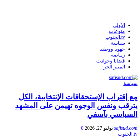
الآولى
منوعات
tv.الجنوب
سياسة
جهويا ووطنيا
ريـاضة
قضايا وحوادث
المنبر الحر
سياسة
مع إقتراب الإستحقاقات الإنتخابية، الكل
يترقب ونفس الوجوه تهيمن على المشهد
السياسي بآسفي
safisud.com
يوليو 27, 2026
0
tv.الجنوب