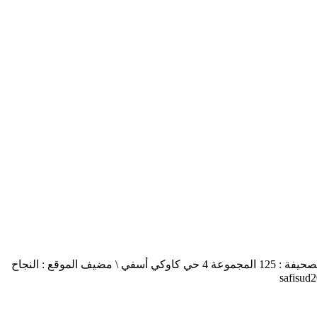
أسفي جنوب safisud صحيفة إلكترونية \ التصريح بالإصدار عدد 03-14 \ مدير النشر : منير الغرنيتي \ الإدارة والتحرير : كنزة المسيتف \ عنوان الصحيفة : 125 المجموعة 4 حي كاوكي أسفي \ مضيف الموقع : النجاح