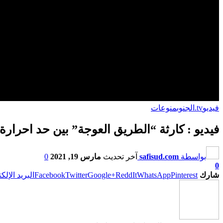
فيديو
tv.الجنوب
منوعات
فيديو : كارثة “الطريق العوجة” بين حد احرار
بواسطة
safisud.com
آخر تحديث
مارس 19, 2021
0
0
شارك
Pinterest
WhatsApp
ReddIt
Google+
Twitter
Facebook
البريد الإلك