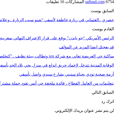
6754 المشاركات
safisud.com
16 تعليقات
السابق بوست
حصري ..العثماني في زيارة خاطفة لأسفي “شنو سبب الزيارة ..وعلاش 
القادم بوست
الرئيس الأمريكي “جو بايدن” يوقع على قرار الإعتراف النهائي بمغربية
قد يعجبك ايضا
المزيد عن المؤلف
ساكنة حي العريصة تعاني مع شركة sos وتطالب ببيئة نظيف ..”كنخلصوا النظافة وتقهرنا…
الوقاية المدنية تتدخل لإخماد حريق إندلع في منزل بحي بلاد الجد بآسف
أزمة صحية ‎تودي بحياة ستيني بشارع سيدي واصل بآسفي
بتعليمات من العامل الفطاح ، قائدة ملحقة حي أنس تقود حملة مشتر
السابق
التالي
اترك رد
لن يتم نشر عنوان بريدك الإلكتروني.