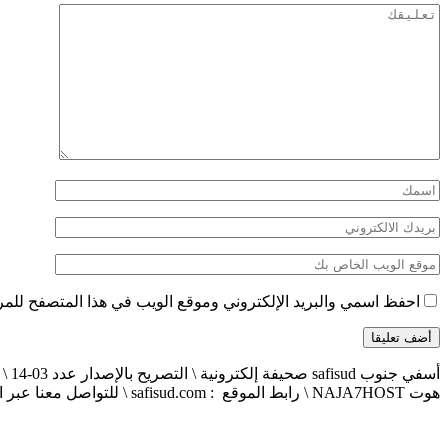
احفظ اسمي والبريد الإلكتروني وموقع الويب في هذا المتصفح للمرة 
هوت NAJA7HOST \ رابط الموقع : safisud.com \ للتواصل معنا عبر الهاتف 0663881120 \ 0524657231 \ البريد الإلكتروني : safisud2014@gmail.com