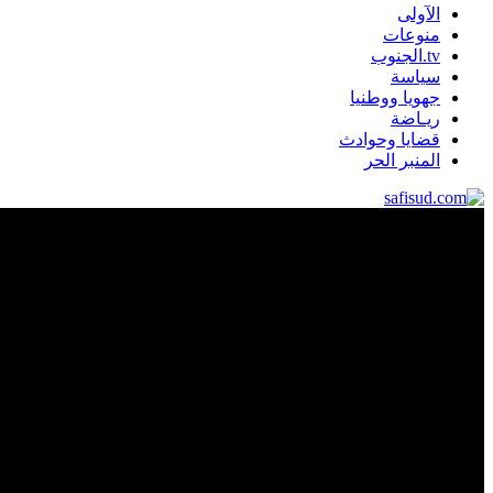
الآولى
منوعات
tv.الجنوب
سياسة
جهويا ووطنيا
ريـاضة
قضايا وحوادث
المنبر الحر