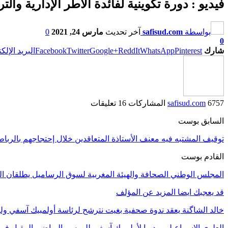
فيديو : دورة تكوينية لفائدة الأطر الإدارية وا
بواسطة
safisud.com
آخر تحديث
مارس 24, 2021
0
0
شارك
Pinterest
WhatsApp
ReddIt
Google+
Twitter
Facebook
البريد الإلك
6757 المشاركات
safisud.com
16 تعليقات
السابق بوست
توقيف المشتبه فيه معنف الأستاذة المتعاقدين خلال إحتجاجهم بالرباط
القادم بوست
المجلس الوطني الصحافة والهيئة المغربية لسوق الرساميل يطلقان ال
قد يعجبك ايضا
المزيد عن المؤلف
خالد الشاگنة يعقد ندوة صحفية بغيت نترشح لرئاسة أولمبيك آسفي ول
العلوي الإسماعيلي مدربا لأولمبيك آسفي للموسم الرياضي المقبل في 