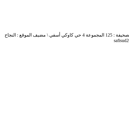
أسفي جنوب safisud صحيفة إلكترونية \ التصريح بالإصدار عدد 03-14 \ مدير النشر : منير الغرنيتي \ الإدارة والتحرير : كنزة المسيتف \ عنوان الصحيفة : 125 المجموعة 4 حي كاوكي أسفي \ مضيف الموقع : النجاح