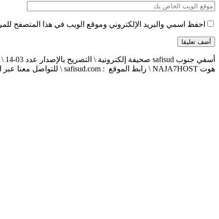
احفظ اسمي والبريد الإلكتروني وموقع الويب في هذا المتصفح للمرة 
هوت NAJA7HOST \ رابط الموقع : safisud.com \ للتواصل معنا عبر الهاتف 0663881120 \ 0524657231 \ البريد الإلكتروني : safisud2014@gmail.com