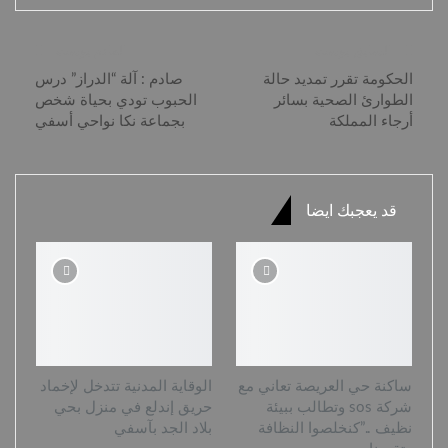
السابق بوست
القادم بوست
الحكومة تقرر تمديد حالة
صادم : آلة “الدراز” درس
الطوارئ الصحية بسائر
الحبوب تودي بحياة شخص
أرجاء المملكة
بجماعة نكا نواحي أسفي
قد يعجبك ايضا
ساكنة حي العريصة تعاني مع
الوقاية المدنية تتدخل لإخماد
شركة sos وتطالب ببيئة
حريق إندلع في منزل بحي
نظيف ..”كنخلصوا النظافة
بلاد الجد بآسفي