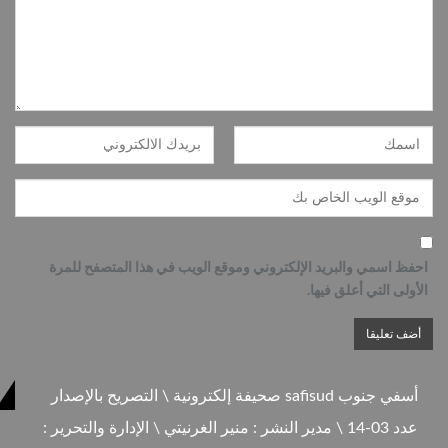
احفظ اسمي والبريد الإلكتروني وموقع الويب في هذا المتصفح للمرة
الأولى التي أعلق فيها.
أسفي جنوب safisud صحيفة إلكترونية \ التصريح بالإصدار
عدد 03-14 \ مدير النشر : منير الغرنيتي \ الإدارة والتحرير :