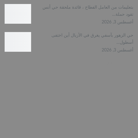
بتعليمات من العامل الفطاح ، قائدة ملحقة حي أنس
تقود حملة…
أغسطس 3, 2026
حي الزهور بآسفي يغرق في الأزبال أين اختفى
أسطول…
أغسطس 3, 2026
السابق
التالي
1 من 721