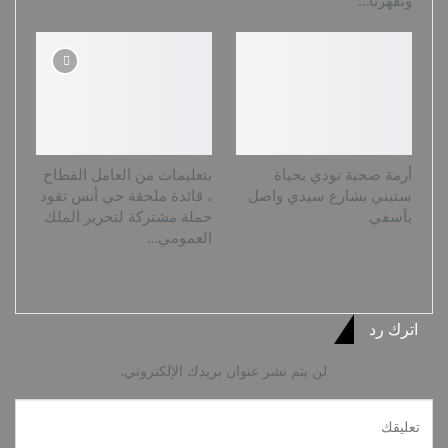
وتقهرنا…
أزمة صحية ‎تودي بحياة
بتعليمات من العامل الفطاح
ستيني بشارع سيدي واصل
، قائدة ملحقة حي أنس تقود
بآسفي
حملة مشتركة لتحرير الملك
العمومي…
السابق
التالي
اترك رد
لن يتم نشر عنوان بريدك الإلكتروني.