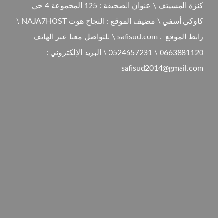
كنزة المسيتف \ عنوان الصحيفة : 125 المجموعة 4 حي
كاوكي أسفي \ مضيف الموقع : النجاح هوت NAJA7HOST \
رابط الموقع : safisud.com \ للتواصل معنا عبر الهاتف
0663881120 \ 0524657231 \ البريد الإلكتروني :
safisud2014@gmail.com