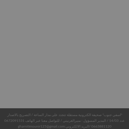
"اسفي جنوب" صحيفة الكترونية مستقلة تتجدد على مدار الساعة / التصريح بالاصدار
عدد 14/03 / المدير المسؤول : منيرالغرنيتي / للتواصل معنا عبر الهاتف 0672091531
0663881120 /البريد الالكتروني:gharnitimounir125@gmail.com