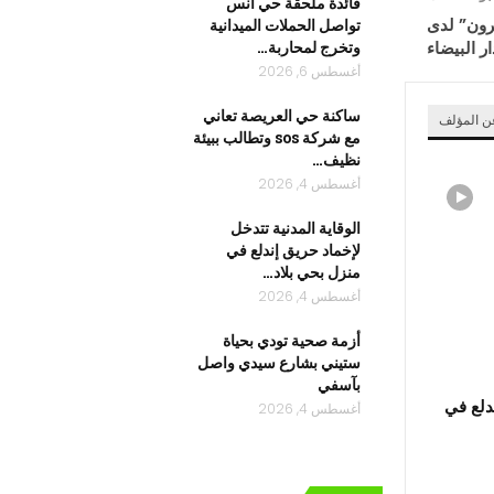
قائدة ملحقة حي أنس
رون” لدى
تواصل الحملات الميدانية
ر البيضاء
وتخرج لمحاربة…
أغسطس 6, 2026
ساكنة حي العريصة تعاني
عن المؤلف
مع شركة sos وتطالب ببيئة
نظيف…
أغسطس 4, 2026
الوقاية المدنية تتدخل
لإخماد حريق إندلع في
منزل بحي بلاد…
أغسطس 4, 2026
أزمة صحية ‎تودي بحياة
ستيني بشارع سيدي واصل
بآسفي
ندلع في
أغسطس 4, 2026