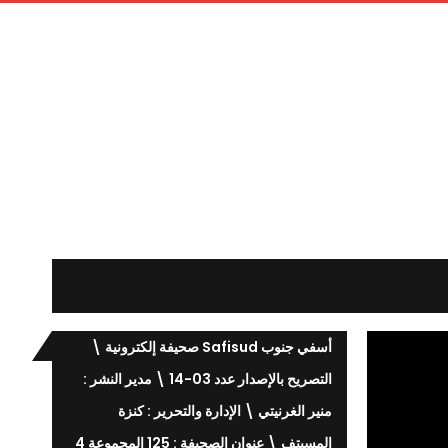
أسفي جنوب Safisud صحيفة إلكترونية \
التصريح بالإصدار عدد 03-14 \ مدير النشر :
منير الغرنيتي \ الإدارة والتحرير : كنزة
المسيتف \ عنوان الصحيفة : 125 المجموعة 4