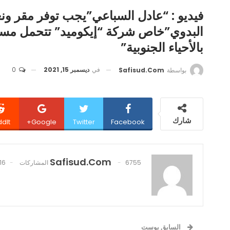
فيديو : “عادل السباعي”يجب توفر مقر و
البدوي”خاص شركة “إيكوميد” تتحمل مسؤو
بالأحياء الجنوبية”
في
ديسمبر 15, 2021
0
بواسطة
Safisud.com
شارك
dIt
Google+
Twitter
Facebook
Safisud.com
6755 المشاركات
16 تعليقات
السابق بوست