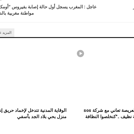
عاجل : المغرب يسجل أول حالة إصابة بفيروس “أومك
مواطنة مغربية بالدا
المزيد 
ساكنة حي العريصة تعاني مع شركة sos
الوقاية المدنية تتدخل لإخماد حريق إ
 نظيف ..”كنخلصوا النظافة
منزل بحي بلاد الجد بآسفي