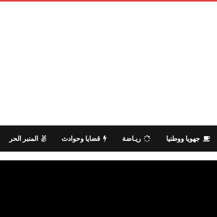
جهويا ووطنيا
ريـاضة
قضايا وحوادث
المنبر الحر