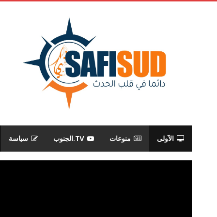
الآولى
منوعات
TV.الجنوب
سياسة