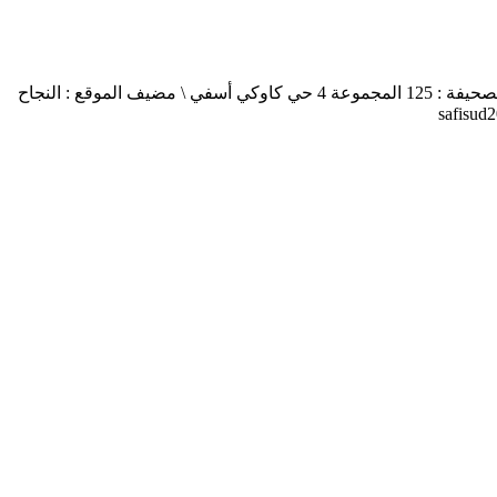
أسفي جنوب safisud صحيفة إلكترونية \ التصريح بالإصدار عدد 03-14 \ مدير النشر : منير الغرنيتي \ الإدارة والتحرير : كنزة المسيتف \ عنوان الصحيفة : 125 المجموعة 4 حي كاوكي أسفي \ مضيف الموقع : النجاح