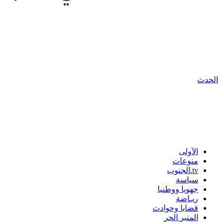
الحدث
الآولى
منوعات
tv.الجنوب
سياسة
جهويا ووطنيا
ريـاضة
قضايا وحوادث
المنبر الحر