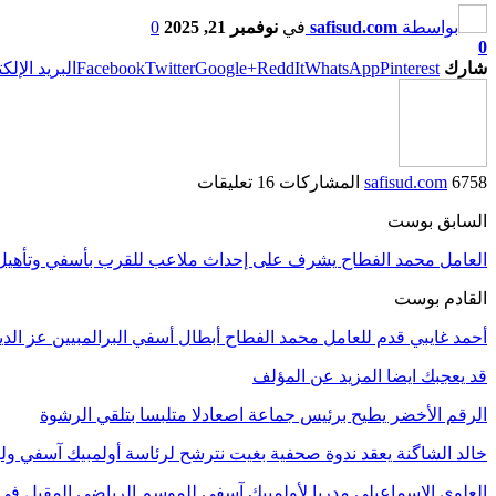
بواسطة
safisud.com
في
نوفمبر 21, 2025
0
0
شارك
Pinterest
WhatsApp
ReddIt
Google+
Twitter
Facebook
البريد الإلك
6758 المشاركات
safisud.com
16 تعليقات
السابق بوست
العامل محمد الفطاح يشرف على إحداث ملاعب للقرب بأسفي وتأهيل ال
القادم بوست
أحمد غايبي قدم للعامل محمد الفطاح أبطال أسفي البرالمبيين عز الدين
قد يعجبك ايضا
المزيد عن المؤلف
الرقم الأخضر يطيح برئيس جماعة اصعادلا متلبسا بتلقي الرشوة
خالد الشاگنة يعقد ندوة صحفية بغيت نترشح لرئاسة أولمبيك آسفي ول
العلوي الإسماعيلي مدربا لأولمبيك آسفي للموسم الرياضي المقبل في 