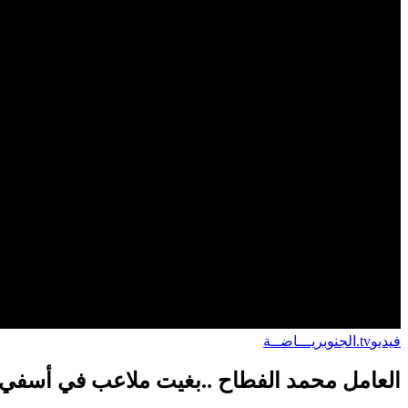
فيديو
tv.الجنوب
ريـــاضــة
العامل محمد الفطاح ..بغيت ملاعب في أسفي ب