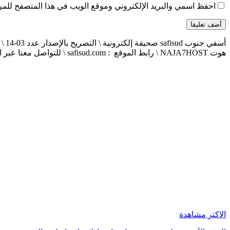
احفظ اسمي والبريد الإلكتروني وموقع الويب في هذا المتصفح للمرة 
هوت NAJA7HOST \ رابط الموقع : safisud.com \ للتواصل معنا عبر الهاتف 0663881120 \ 0524657231 \ البريد الإلكتروني : safisud2014@gmail.com
الاكتر مشاهدة