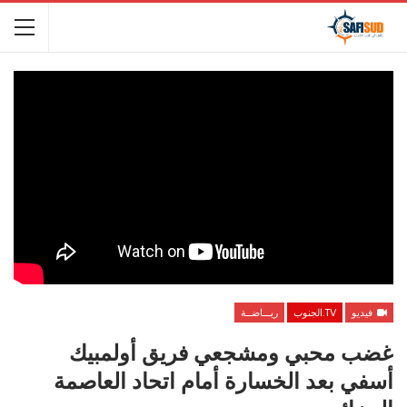
فيديو
TV.الجنوب
ريـــاضــة
غضب محبي ومشجعي فريق أولمبيك
أسفي بعد الخسارة أمام اتحاد العاصمة