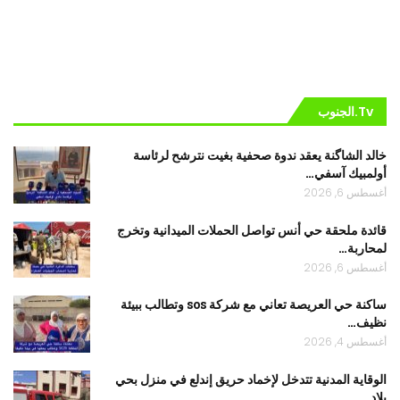
Tv.الجنوب
خالد الشاگنة يعقد ندوة صحفية بغيت نترشح لرئاسة
أولمبيك آسفي…
أغسطس 6, 2026
قائدة ملحقة حي أنس تواصل الحملات الميدانية وتخرج
لمحاربة…
أغسطس 6, 2026
ساكنة حي العريصة تعاني مع شركة sos وتطالب ببيئة
نظيف…
أغسطس 4, 2026
الوقاية المدنية تتدخل لإخماد حريق إندلع في منزل بحي
بلاد…