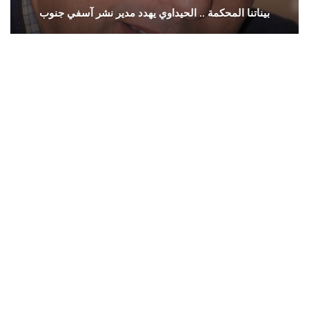
بيناتنا المحكمة .. الحيداوي يهدد مدير نشر آسفي جنوب