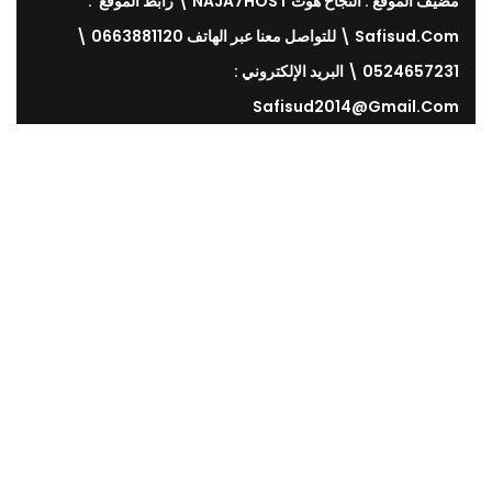
مضيف الموقع : النجاح هوت NAJA7HOST \ رابط الموقع :
Safisud.com \ للتواصل معنا عبر الهاتف 0663881120 \
0524657231 \ البريد الإلكتروني :
Safisud2014@gmail.com