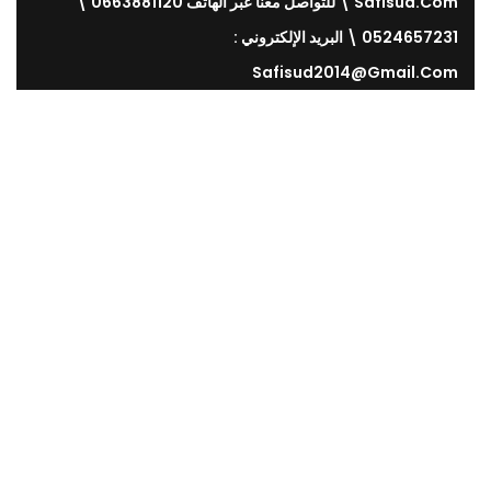
Safisud.com \ للتواصل معنا عبر الهاتف 0663881120 \
0524657231 \ البريد الإلكتروني :
Safisud2014@gmail.com