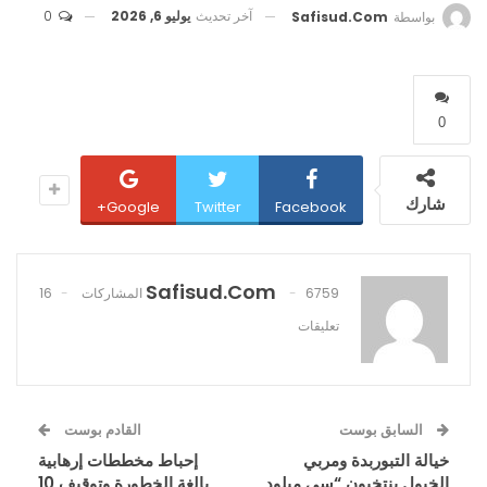
آخر تحديث
يوليو 6, 2026
0
بواسطة
Safisud.com
0
شارك
Google+
Twitter
Facebook
Safisud.com
6759 المشاركات
16
تعليقات
السابق بوست
القادم بوست
خيالة التبوربدة ومربي
إحباط مخططات إرهابية
الخيول ينتخبون “سي ميلود
بالغة الخطورة وتوقيف 10