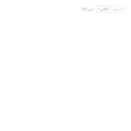
السابق
التالي
1 من 722